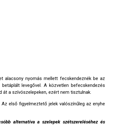
éket alacsony nyomás mellett fecskendeznék be az
 betáplált levegővel. A közvetlen befecskendezés
át a szívószelepeken, ezért nem tisztulnak.
Az első figyelmeztető jelek valószínűleg az enyhe
csóbb alternatíva a szelepek szétszereléséhez és