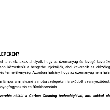
LEPEKEN?
rrel tervezik, azaz, ahelyett, hogy az üzemanyag és levegő kever
közvetlenül a hengerbe injektálják, ahol keveredik az előzőleg
és termelékenység. Azonban hátrány, hogy az üzemanyag nem halad 
ai lámpa, ami jelezné a motorszelepeken lerakódott szennyeződést. 
nyagfogyasztás és füstkibocsátás.
szerelés nélkül a Carbon Cleaning technológiával, ami sokkal ol