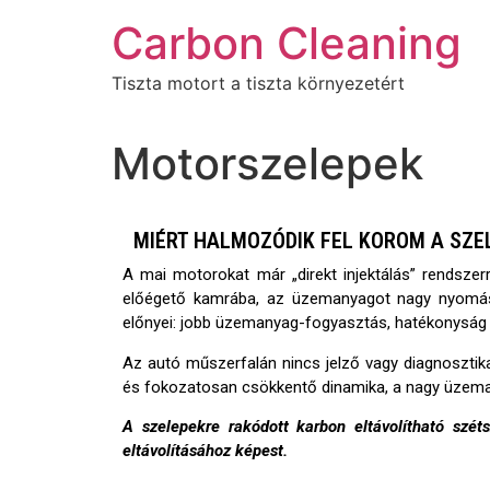
Carbon Cleaning
Tiszta motort a tiszta környezetért
Motorszelepek
MIÉRT HALMOZÓDIK FEL KOROM A SZE
A mai motorokat már „direkt injektálás” rendsze
előégető kamrába, az üzemanyagot nagy nyomáson 
előnyei: jobb üzemanyag-fogyasztás, hatékonyság 
Az autó műszerfalán nincs jelző vagy diagnosztik
és fokozatosan csökkentő dinamika, a nagy üzema
A szelepekre rakódott karbon eltávolítható szét
eltávolításához képest.