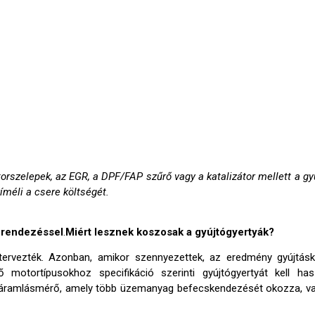
orszelepek, az EGR, a DPF/FAP szűrő vagy a katalizátor mellett a gyú
íméli a csere költségét.
berendezéssel
.
Miért lesznek koszosak a gyújtógyertyák?
k tervezték. Azonban, amikor szennyezettek, az eredmény gyújtás
motortípusokhoz specifikáció szerinti gyújtógyertyát kell h
t áramlásmérő, amely több üzemanyag befecskendezését okozza, va