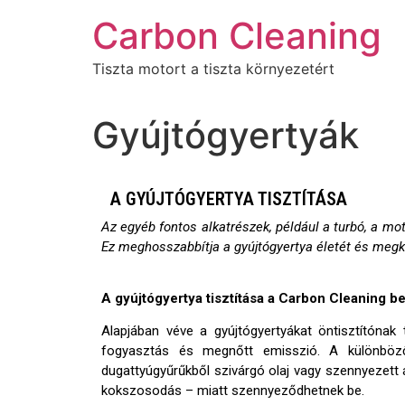
Carbon Cleaning
Tiszta motort a tiszta környezetért
Gyújtógyertyák
A GYÚJTÓGYERTYA TISZTÍTÁSA
Az egyéb fontos alkatrészek, például a turbó, a mot
Ez meghosszabbítja a gyújtógyertya életét és megk
A gyújtógyertya tisztítása a Carbon Cleaning 
Alapjában véve a gyújtógyertyákat öntisztítóna
fogyasztás és megnőtt emisszió. A különböző 
dugattyúgyűrűkből szivárgó olaj vagy szennyezet
kokszosodás – miatt szennyeződhetnek be.