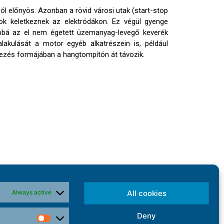
l előnyös. Azonban a rövid városi utak (start-stop
ok keletkeznek az elektródákon. Ez végül gyenge
ábbá az el nem égetett üzemanyag-levegő keverék
lakulását a motor egyéb alkatrészein is, például
yezés formájában a hangtompítón át távozik.
Always active
All cookies
Deny