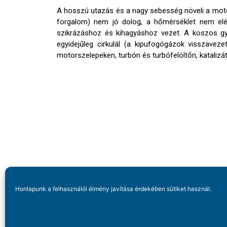
A hosszú utazás és a nagy sebesség növeli a motor
forgalom) nem jó dolog, a hőmérséklet nem elég
szikrázáshoz és kihagyáshoz vezet. A koszos gy
egyidejűleg cirkulál (a kipufogógázok visszaveze
motorszelepeken, turbón és turbófelöltőn, katali
Honlapunk a felhasználói élmény javítása érdekében sütiket használ.