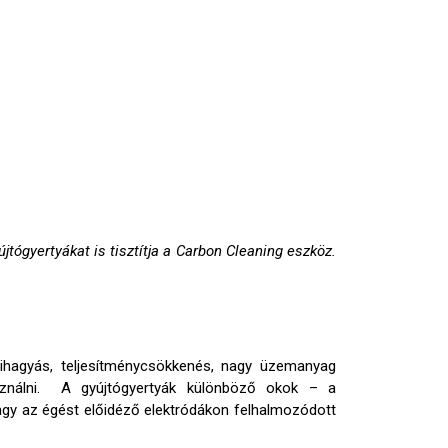
jtógyertyákat is tisztítja a Carbon Cleaning eszköz.
kihagyás, teljesítménycsökkenés, nagy üzemanyag
asználni. A gyújtógyertyák különböző okok – a
gy az égést előidéző elektródákon felhalmozódott