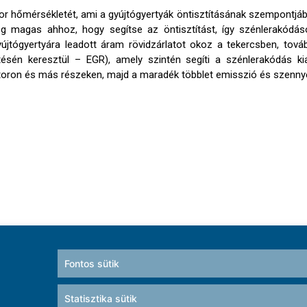
 hőmérsékletét, ami a gyújtógyertyák öntisztításának szempontjábó
 magas ahhoz, hogy segítse az öntisztítást, így szénlerakódás
újtógyertyára leadott áram rövidzárlatot okoz a tekercsben, tov
tésén keresztül – EGR), amely szintén segíti a szénlerakódás kia
zátoron és más részeken, majd a maradék többlet emisszió és szenn
Fontos sütik
Statisztika sütik